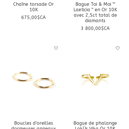
Chaîne torsade Or
Bague Toi & Moi '''
10K
Laeticia '' en Or 10K
avec 2,5ct total de
675,00$CA
diamants
3 800,00$CA
Boucles d'oreilles
Bague de phalange
dormeuses anneaux
LokÜs Vika Or 10K