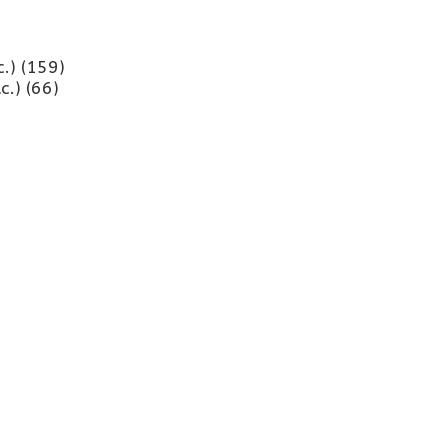
c.)
(159)
tc.)
(66)