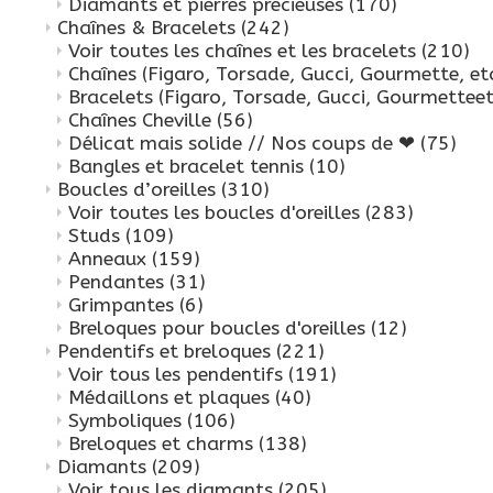
Diamants et pierres précieuses
(170)
Chaînes & Bracelets
(242)
Voir toutes les chaînes et les bracelets
(210)
Chaînes (Figaro, Torsade, Gucci, Gourmette, et
Bracelets (Figaro, Torsade, Gucci, Gourmettee
Chaînes Cheville
(56)
Délicat mais solide // Nos coups de ❤
(75)
Bangles et bracelet tennis
(10)
Boucles d’oreilles
(310)
Voir toutes les boucles d'oreilles
(283)
Studs
(109)
Anneaux
(159)
Pendantes
(31)
Grimpantes
(6)
Breloques pour boucles d'oreilles
(12)
Pendentifs et breloques
(221)
Voir tous les pendentifs
(191)
Médaillons et plaques
(40)
Symboliques
(106)
Breloques et charms
(138)
Diamants
(209)
Voir tous les diamants
(205)