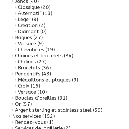
Joncs
(40)
Classique
(20)
Alternatif
(13)
Léger
(9)
Création
(2)
Diamant
(0)
Bagues
(27)
Versace
(9)
Chevalières
(19)
Chaînes et bracelets
(84)
Chaînes
(27)
Bracelets
(36)
Pendentifs
(43)
Médaillons et plaques
(9)
Croix
(16)
Versace
(10)
Boucles d’oreilles
(31)
Or
(57)
Argent sterling et stainless steel
(59)
Nos services
(152)
Rendez-vous
(1)
Services de joaillerie
(2)