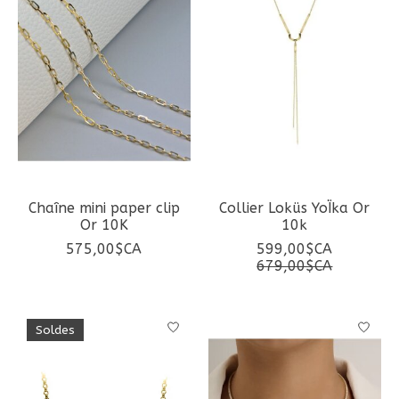
Chaîne mini paper clip
Collier Loküs YoÏka Or
Or 10K
10k
575,00$CA
599,00$CA
679,00$CA
Soldes