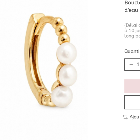
Boucle
d'eau
(Délai 
à 10 jo
long po
Quantit
Ajou