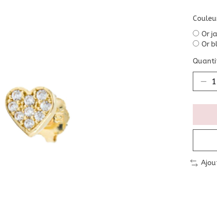
Couleu
Or j
Or b
Quantit
Ajou