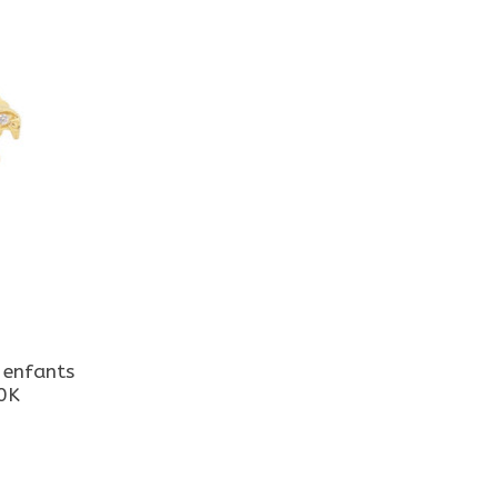
r enfants
0K