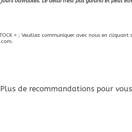
 jours ouvrables. Le délai n'est pas garanti et peut êtr
CK » ; Veuillez communiquer avec nous en cliquant s
e.com
.
Plus de recommandations pour vous