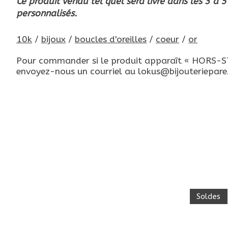
Ce produit vendu tel quel sera livré dans les 3 à 5
personnalisés.
10k
/
bijoux
/
boucles d'oreilles
/
coeur
/
or
Pour commander si le produit apparaît « HORS-STO
envoyez-nous un courriel au
lokus@bijouteriepar
Articles du carrousel de produits
Soldes