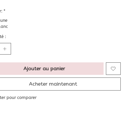
r:
*
aune
lanc
é :
Ajouter au panier
Acheter maintenant
ter pour comparer