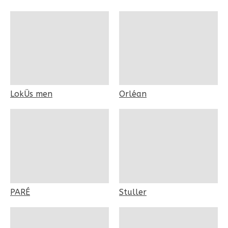
LokÜs men
Orléan
PARÉ
Stuller