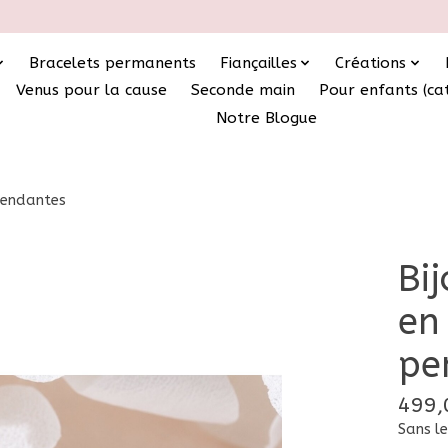
Bracelets permanents
Fiançailles
Créations
Venus pour la cause
Seconde main
Pour enfants (ca
Notre Blogue
 pendantes
Bi
en
pe
499,
Sans le