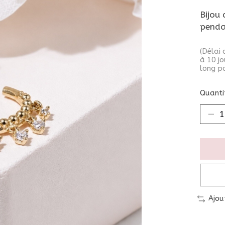
Bijou 
penda
(Délai 
à 10 jo
long po
Quantit
Ajou