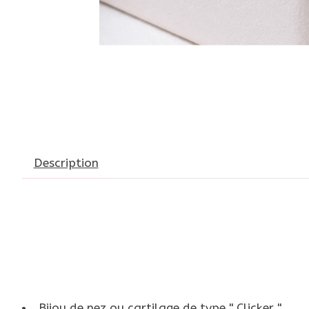
Description
Bijou de nez ou cartilage de type '' Clicker ''