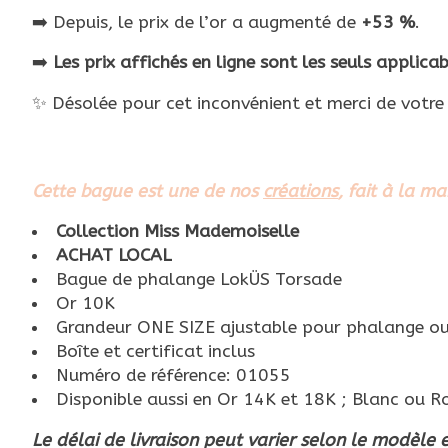
➡️ Depuis, le prix de l’or a augmenté de
+53 %
.
➡️
Les prix affichés en ligne sont les seuls applicab
✨ Désolée pour cet inconvénient et merci de votr
Cette bague est une de nos
créations
, fait à la ma
Collection Miss Mademoiselle
ACHAT LOCAL
Bague de phalange LokÜS Torsade
Or 10K
Grandeur ONE SIZE ajustable pour phalange ou 
Boîte et certificat inclus
Numéro de référence: 01055
Disponible aussi en Or 14K et 18K ; Blanc ou R
Le délai de livraison peut varier selon le modèle 