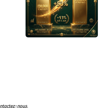
ntactez-nous
.