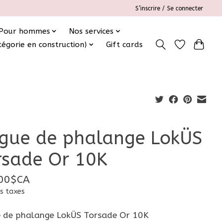
S’inscrire / Se connecter
Pour hommes
Nos services
tégorie en construction)
Gift cards
gue de phalange LokÜS
rsade Or 10K
00$CA
s taxes
 de phalange LokÜS Torsade Or 10K