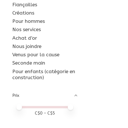
Fiançailles
Créations
Pour hommes
Nos services
Achat d'or
Nous joindre
Venus pour la cause
Seconde main
Pour enfants (catégorie en
construction)
Prix
Prix minimum
Price maximum value
C$
0
- C$
5