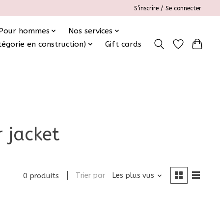
S’inscrire / Se connecter
Pour hommes
Nos services
tégorie en construction)
Gift cards
 jacket
Trier par
Les plus vus
0 produits