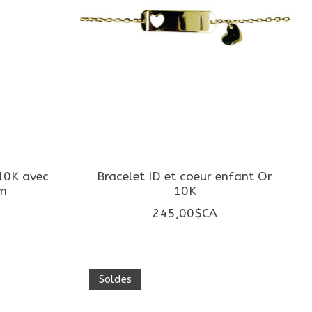
10K avec
Bracelet ID et coeur enfant Or
um
10K
245,00$CA
Soldes