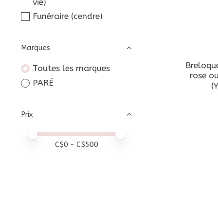
vie)
Funéraire (cendre)
Marques
Breloqu
Toutes les marques
rose o
PARÉ
(
Prix
Prix minimum
Price maximum value
C$
0
- C$
500