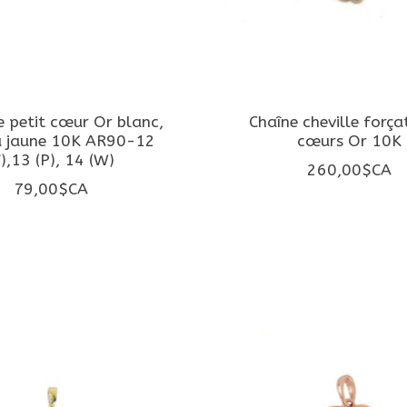
e petit cœur Or blanc,
Chaîne cheville força
u jaune 10K AR90-12
cœurs Or 10K
Y),13 (P), 14 (W)
260,00$CA
79,00$CA