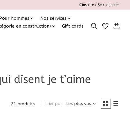
S’inscrire / Se connecter
Pour hommes
Nos services
tégorie en construction)
Gift cards
ui disent je t’aime
Trier par
Les plus vus
21 produits